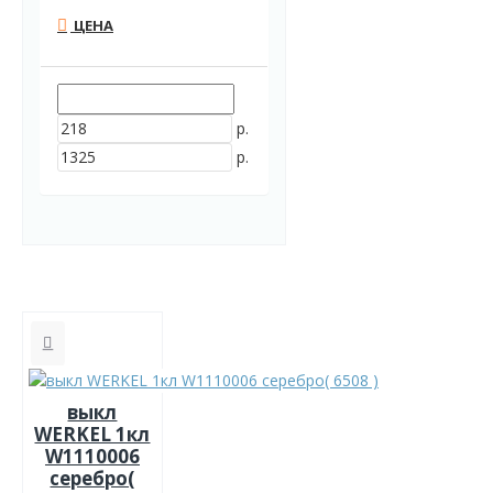
ЦЕНА
р.
р.
выкл
WERKEL 1кл
W1110006
серебро(