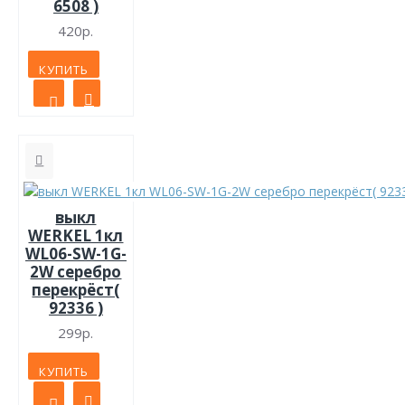
6508 )
420р.
КУПИТЬ
выкл
WERKEL 1кл
WL06-SW-1G-
2W серебро
перекрёст(
92336 )
299р.
КУПИТЬ