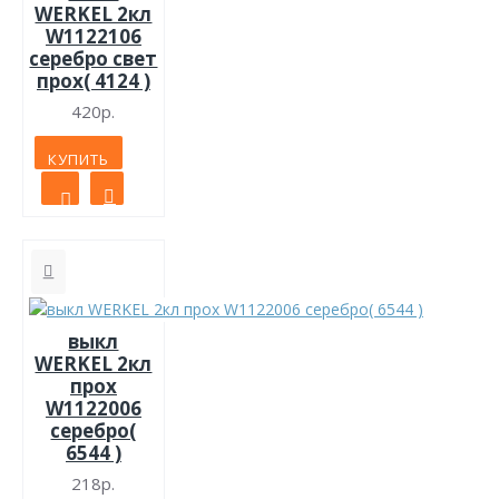
WERKEL 2кл
W1122106
серебро свет
прох( 4124 )
420р.
КУПИТЬ
выкл
WERKEL 2кл
прох
W1122006
серебро(
6544 )
218р.