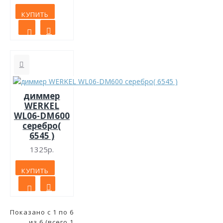
КУПИТЬ
диммер
WERKEL
WL06-DM600
серебро(
6545 )
1325р.
КУПИТЬ
Показано с 1 по 6
из 6 (всего 1