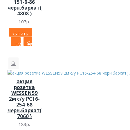
151-6-86
черн.бархат(
4808 )
107р.
КУПИТЬ
акция
розетка
WESSEN59
2м с/у РС16-
254-68
черн.бархат(
7060 )
183р.