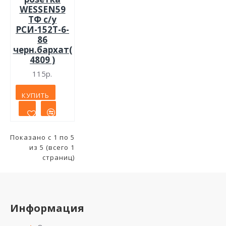
WESSEN59
ТФ с/у
РСИ-152Т-6-
86
черн.бархат(
4809 )
115р.
КУПИТЬ
Показано с 1 по 5
из 5 (всего 1
страниц)
Информация