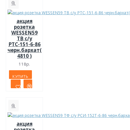
акция
розетка
WESSEN59
ТВ с/у
РТС-151-6-86
черн.бархат(
4810 )
118р.
КУПИТЬ
акция
розетка