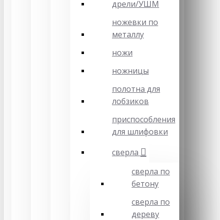
дрели/УШМ
ножевки по
металлу
ножи
ножницы
полотна для
лобзиков
приспособления
для шлифовки
сверла
сверла по
бетону
сверла по
дереву