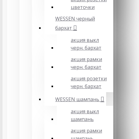
цветочки
WESSEN черный
бархат
акция выкл
черн. бархат
акция рамки
черн. бархат
акция розетки
черн. бархат
WESSEN шампань
акция выкл
шампань
акция рамки
шампань