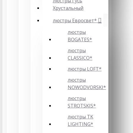
люстры Гусь
Хрустальный
люстры Евросвет*
люстры
BOGATES*
люстры
CLASSICO*
люстры LOFT*
люстры
NOWODVORSKI*
люстры
STROTSKIS*
люстры TK
LIGHTING*