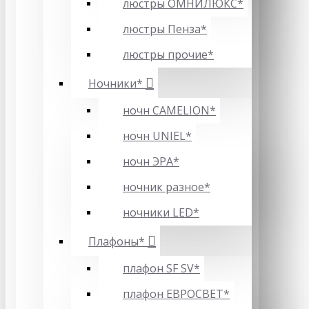
люстры ОМНИЛЮКС*
люстры Пенза*
люстры прочие*
Ночники*
ночн CAMELION*
ночн UNIEL*
ночн ЭРА*
ночник разное*
ночники LED*
Плафоны*
плафон SF SV*
плафон ЕВРОСВЕТ*