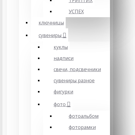
ТРИПТИХ
УСПЕХ
ключницы
сувениры
куклы
надписи
свечи, подсвечники
сувениры разное
фигурки
фото
фотоальбом
фоторамки