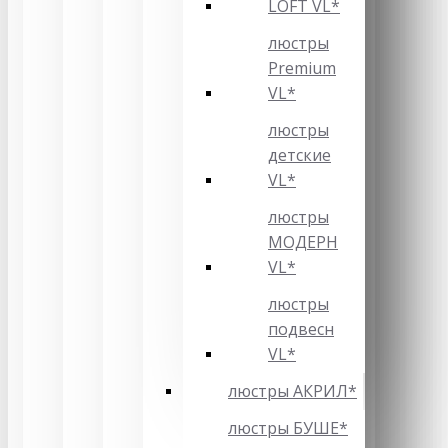
LOFT VL*
люстры
Premium
VL*
люстры
детские
VL*
люстры
МОДЕРН
VL*
люстры
подвесн
VL*
люстры АКРИЛ*
люстры БУШЕ*