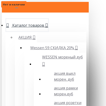
Нет в наличии
Нет в наличии
МЕНЮ
Каталог товаров
АКЦИЯ
Wessen 59 СКИДКА 20%
WESSEN мореный дуб
акция выкл
морен. дуб
акция рамки
морен.дуб
акция розетки