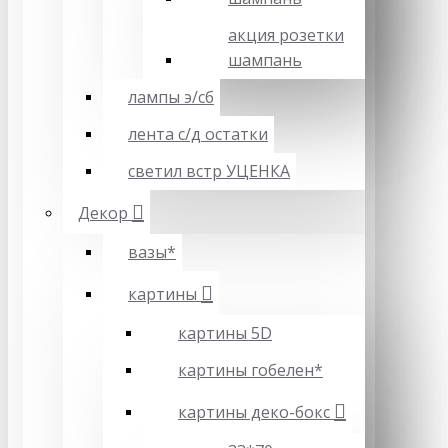
акция розетки
шампань
лампы э/сб
лента с/д остатки
светил встр УЦЕНКА
Декор
вазы*
картины
картины 5D
картины гобелен*
картины деко-бокс