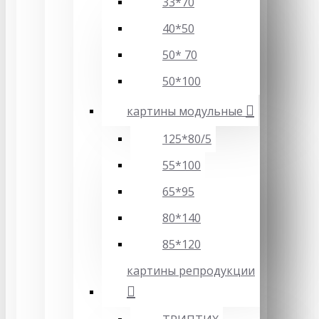
33*70
40*50
50* 70
50*100
картины модульные
125*80/5
55*100
65*95
80*140
85*120
картины репродукции