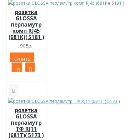
розетка
GLOSSA
перламутр
комп RJ45
(681К)( 5181 )
905р.
КУПИТЬ
розетка
GLOSSA
перламутр
ТФ RJ11
(681Т)( 5173 )