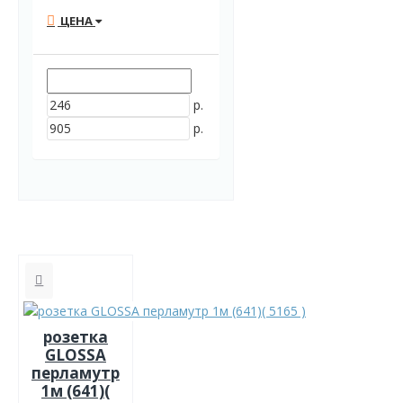
ЦЕНА
р.
р.
розетка
GLOSSA
перламутр
1м (641)(