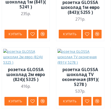
шоколад 1м (841)(
розетка GLOSSA
5241 )
шоколад 1м евро
(843)( 5255 )
235р.
271р.
КУПИТЬ
КУПИТЬ
розетка GLOSSA
розетка GLOSSA
шоколад 2м евро
шоколад TV
(824)( 5325 )
оконечная (891)(
5278 )
416р.
537р.
КУПИТЬ
КУПИТЬ