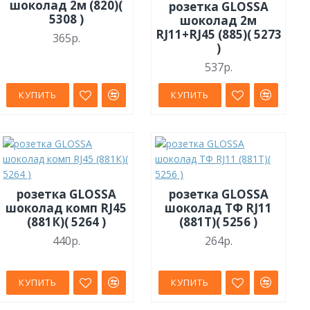
шоколад 2м (820)(
розетка GLOSSA
5308 )
шоколад 2м
RJ11+RJ45 (885)( 5273
365р.
)
537р.
КУПИТЬ
КУПИТЬ
розетка GLOSSA
розетка GLOSSA
шоколад комп RJ45
шоколад ТФ RJ11
(881К)( 5264 )
(881Т)( 5256 )
440р.
264р.
КУПИТЬ
КУПИТЬ