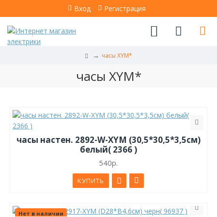
Вход
Регистрация
часы XYM*
часы XYM*
часы настен. 2892-W-XYM (30,5*30,5*3,5см)
белый( 2366 )
540р.
КУПИТЬ
Нет в наличии