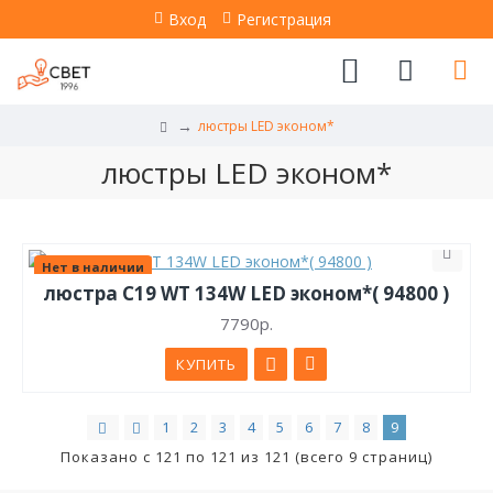
Вход
Регистрация
люстры LED эконом*
люстры LED эконом*
Нет в наличии
люстра C19 WT 134W LED эконом*( 94800 )
7790р.
КУПИТЬ
1
2
3
4
5
6
7
8
9
Показано с 121 по 121 из 121 (всего 9 страниц)