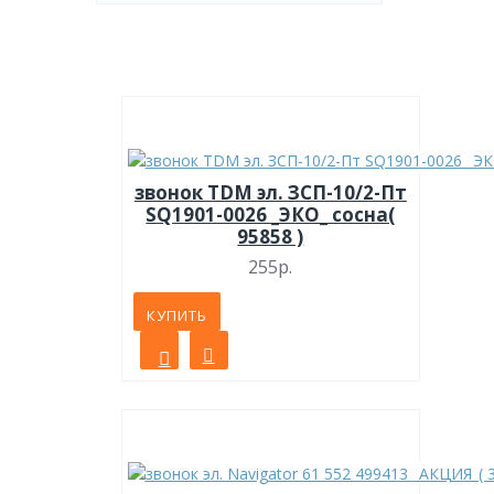
звонок TDM эл. ЗСП-10/2-Пт
SQ1901-0026 _ЭКО_ сосна(
95858 )
255р.
КУПИТЬ