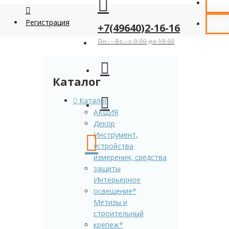
СОТ
Регистрация
КАК
+7(49640)2-16-16
Пн. – Вс.: с 9:00 до 19:00
Каталог
Каталог
АКЦИЯ
Декор
Инструмент,
устройства
измерения, средства
защиты
Интерьерное
освещение*
Метизы и
строительный
крепеж*