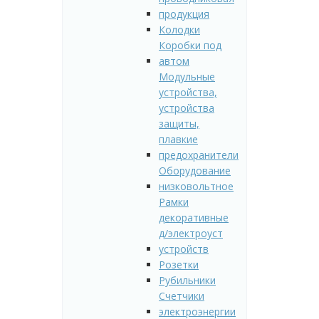
продукция
Колодки
Коробки под
автом
Модульные
устройства,
устройства
защиты,
плавкие
предохранители
Оборудование
низковольтное
Рамки
декоративные
д/электроуст
устройств
Розетки
Рубильники
Счетчики
электроэнергии