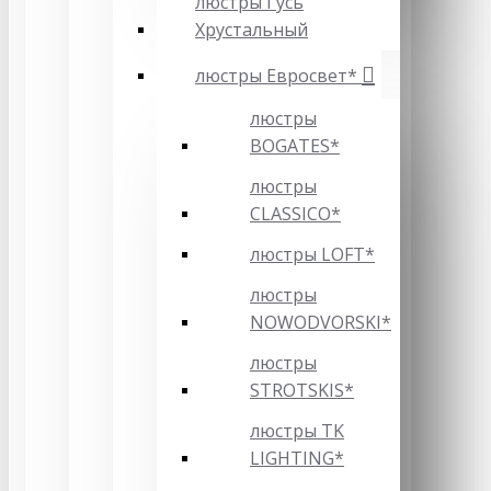
люстры Гусь
Хрустальный
люстры Евросвет*
люстры
BOGATES*
люстры
CLASSICO*
люстры LOFT*
люстры
NOWODVORSKI*
люстры
STROTSKIS*
люстры TK
LIGHTING*