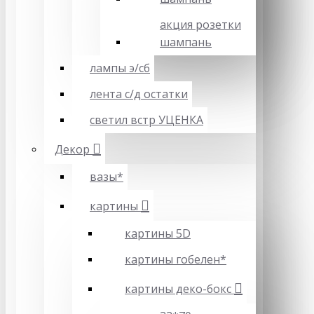
акция розетки
шампань
лампы э/сб
лента с/д остатки
светил встр УЦЕНКА
Декор
вазы*
картины
картины 5D
картины гобелен*
картины деко-бокс