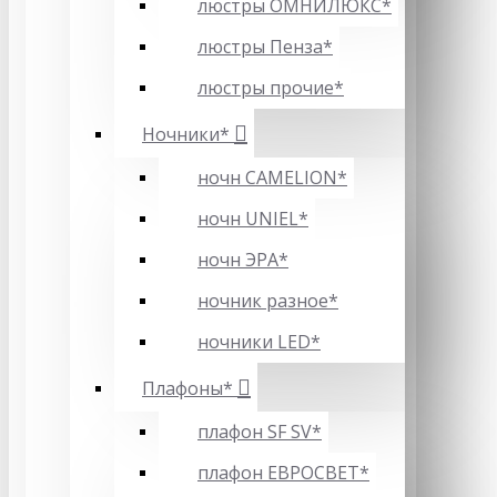
люстры ОМНИЛЮКС*
люстры Пенза*
люстры прочие*
Ночники*
ночн CAMELION*
ночн UNIEL*
ночн ЭРА*
ночник разное*
ночники LED*
Плафоны*
плафон SF SV*
плафон ЕВРОСВЕТ*