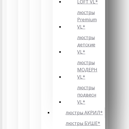
LOFT VL*
люстры
Premium
VL*
люстры
детские
VL*
люстры
МОДЕРН
VL*
люстры
подвесн
VL*
люстры АКРИЛ*
люстры БУШЕ*