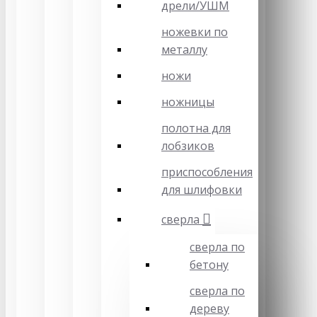
дрели/УШМ
ножевки по
металлу
ножи
ножницы
полотна для
лобзиков
приспособления
для шлифовки
сверла
сверла по
бетону
сверла по
дереву