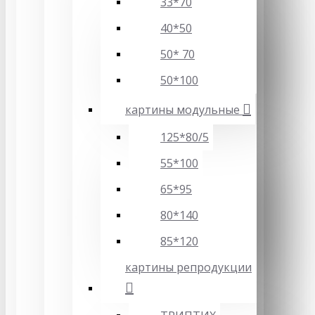
33*70
40*50
50* 70
50*100
картины модульные
125*80/5
55*100
65*95
80*140
85*120
картины репродукции