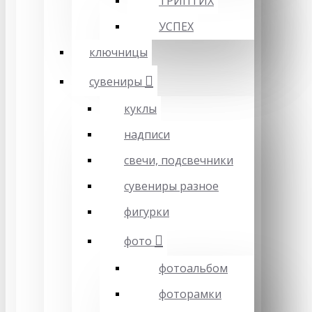
ТРИПТИХ
УСПЕХ
ключницы
сувениры
куклы
надписи
свечи, подсвечники
сувениры разное
фигурки
фото
фотоальбом
фоторамки