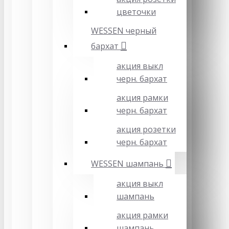
цветочки
WESSEN черный
бархат
акция выкл
черн. бархат
акция рамки
черн. бархат
акция розетки
черн. бархат
WESSEN шампань
акция выкл
шампань
акция рамки
шампань