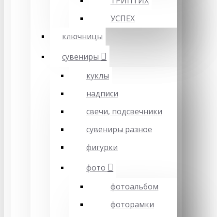
ТРИПТИХ
УСПЕХ
ключницы
сувениры
куклы
надписи
свечи, подсвечники
сувениры разное
фигурки
фото
фотоальбом
фоторамки