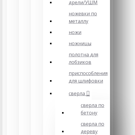
дрели/УШМ
ножевки по
металлу
ножи
ножницы
полотна для
лобзиков
приспособления
для шлифовки
сверла
сверла по
бетону
сверла по
дереву