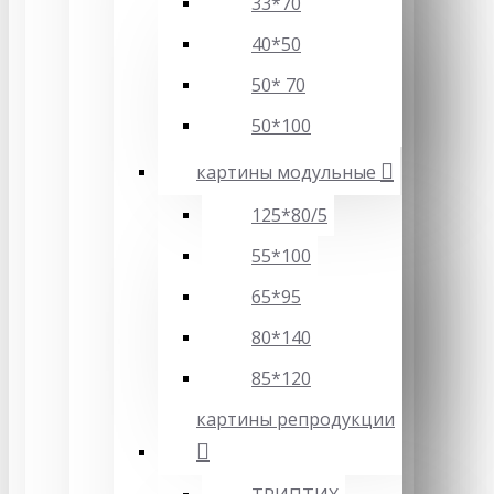
33*70
40*50
50* 70
50*100
картины модульные
125*80/5
55*100
65*95
80*140
85*120
картины репродукции