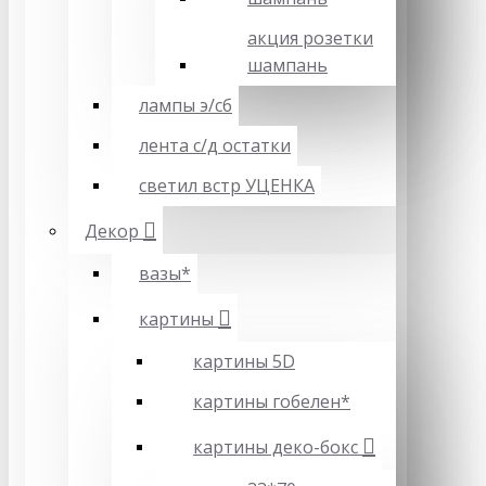
акция розетки
шампань
лампы э/сб
лента с/д остатки
светил встр УЦЕНКА
Декор
вазы*
картины
картины 5D
картины гобелен*
картины деко-бокс