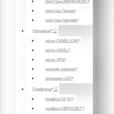
люстры ОМНИЛЮКС*
люстры Пенза*
люстры прочие*
Ночники*
ночн CAMELION*
ночн UNIEL*
ночн ЭРА*
ночник разное*
ночники LED*
Плафоны*
плафон SF SV*
плафон ЕВРОСВЕТ*