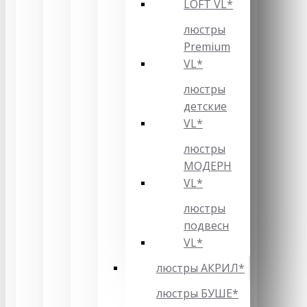
LOFT VL*
люстры
Premium
VL*
люстры
детские
VL*
люстры
МОДЕРН
VL*
люстры
подвесн
VL*
люстры АКРИЛ*
люстры БУШЕ*