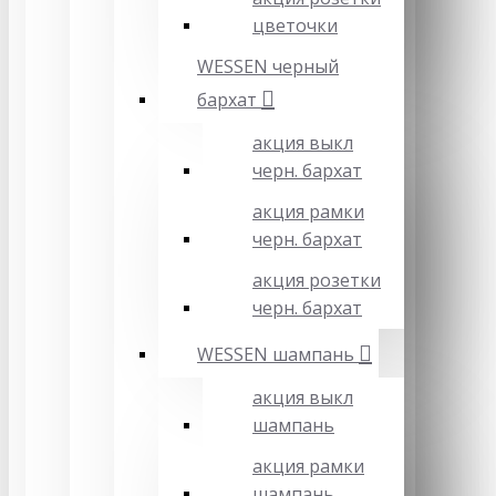
цветочки
WESSEN черный
бархат
акция выкл
черн. бархат
акция рамки
черн. бархат
акция розетки
черн. бархат
WESSEN шампань
акция выкл
шампань
акция рамки
шампань