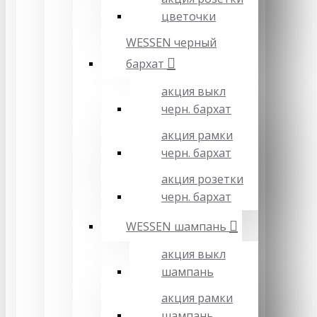
цветочки
WESSEN черный
бархат
акция выкл
черн. бархат
акция рамки
черн. бархат
акция розетки
черн. бархат
WESSEN шампань
акция выкл
шампань
акция рамки
шампань