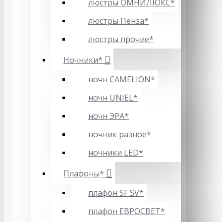
люстры ОМНИЛЮКС*
люстры Пенза*
люстры прочие*
Ночники*
ночн CAMELION*
ночн UNIEL*
ночн ЭРА*
ночник разное*
ночники LED*
Плафоны*
плафон SF SV*
плафон ЕВРОСВЕТ*