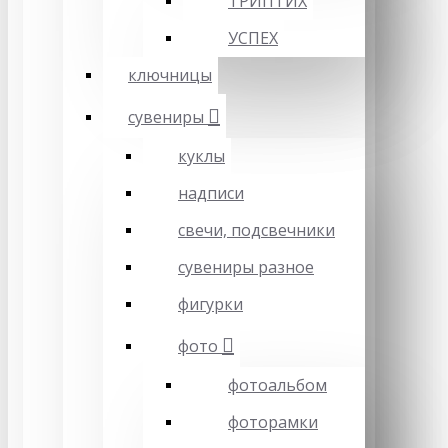
ТРИПТИХ
УСПЕХ
ключницы
сувениры
куклы
надписи
свечи, подсвечники
сувениры разное
фигурки
фото
фотоальбом
фоторамки