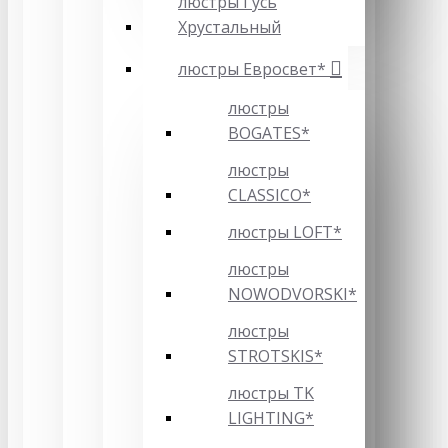
люстры Гусь
Хрустальный
люстры Евросвет*
люстры
BOGATES*
люстры
CLASSICO*
люстры LOFT*
люстры
NOWODVORSKI*
люстры
STROTSKIS*
люстры TK
LIGHTING*