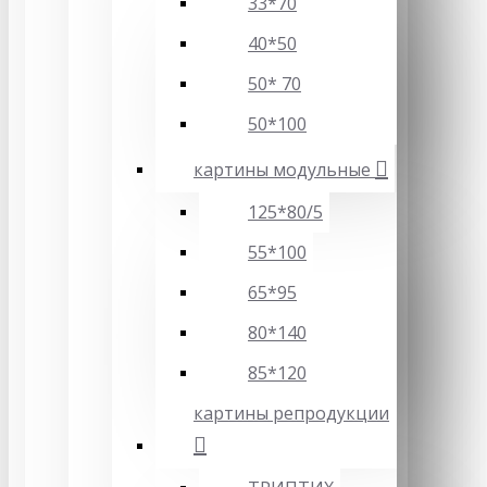
33*70
40*50
50* 70
50*100
картины модульные
125*80/5
55*100
65*95
80*140
85*120
картины репродукции