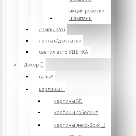
акция розетки
шампань
лампы э/сб
лента с/д остатки
светил встр УЦЕНКА
Декор
вазы*
картины
картины 5D
картины гобелен*
картины деко-бокс