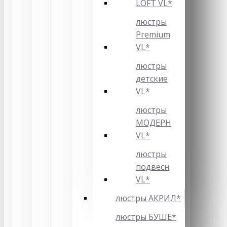
LOFT VL*
люстры
Premium
VL*
люстры
детские
VL*
люстры
МОДЕРН
VL*
люстры
подвесн
VL*
люстры АКРИЛ*
люстры БУШЕ*