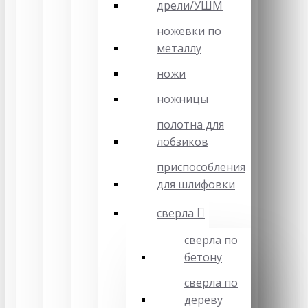
дрели/УШМ
ножевки по
металлу
ножи
ножницы
полотна для
лобзиков
приспособления
для шлифовки
сверла
сверла по
бетону
сверла по
дереву