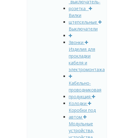
_выключатель-
розетка_
Вилки
штепсельные
Выключатели
Звонки
Изделия для
прокладки
кабеля и
электромонтажа
Кабельно-
проводниковая
продукция
Колодки
Коробки под
автом
Модульные
устройства,
устройства