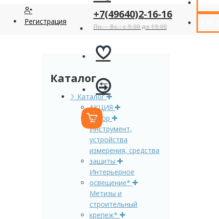
СОТ
+7(49640)2-16-16
Регистрация
КАК
Пн. – Вс.: с 9:00 до 19:00
Каталог
Каталог
АКЦИЯ
Декор
Инструмент,
устройства
измерения, средства
защиты
Интерьерное
освещение*
Метизы и
строительный
крепеж*