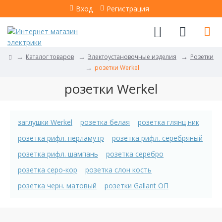
Вход
Регистрация
Каталог товаров
Электоустановочные изделия
Розетки
розетки Werkel
розетки Werkel
заглушки Werkel
розетка белая
розетка глянц ник
розетка рифл. перламутр
розетка рифл. серебряный
розетка рифл. шампань
розетка серебро
розетка серо-кор
розетка слон кость
розетка черн. матовый
розетки Gallant ОП