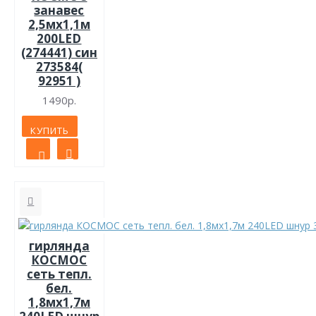
занавес
2,5мх1,1м
200LED
(274441) син
273584(
92951 )
1490р.
КУПИТЬ
гирлянда
КОСМОС
сеть тепл.
бел.
1,8мх1,7м