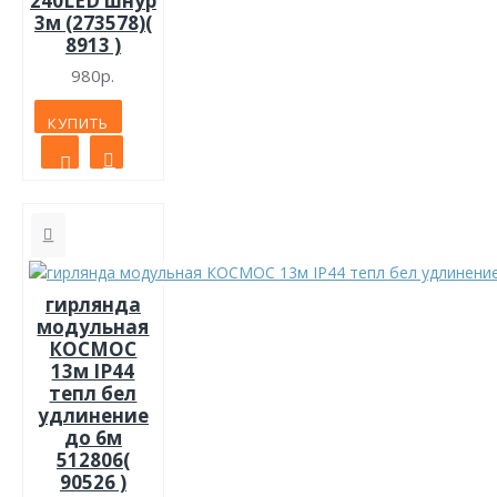
240LED шнур
3м (273578)(
8913 )
980р.
КУПИТЬ
гирлянда
модульная
КОСМОС
13м IP44
тепл бел
удлинение
до 6м
512806(
90526 )