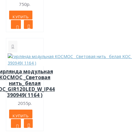
750р.
КУПИТЬ
ирлянда модульная
КОСМОС _Световая
нить_ белая
OC_GIR120LED_W_IP44
390949( 1164 )
2055р.
КУПИТЬ