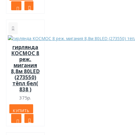
гирлянда
КОСМОС 8
реж.
мигания
8,8м 80LED
(273550)
тёпл бел(
838 )
375р.
КУПИТЬ