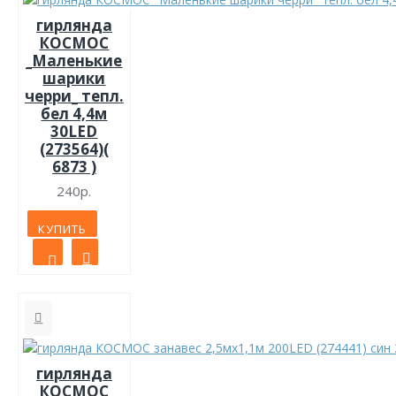
гирлянда
КОСМОС
_Маленькие
шарики
черри_ тепл.
бел 4,4м
30LED
(273564)(
6873 )
240р.
КУПИТЬ
гирлянда
КОСМОС