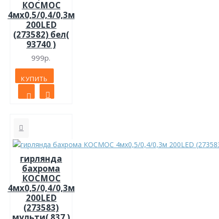
КОСМОС
4мх0,5/0,4/0,3м
200LED
(273582) бел(
93740 )
999р.
КУПИТЬ
гирлянда
бахрома
КОСМОС
4мх0,5/0,4/0,3м
200LED
(273583)
мульти( 837 )