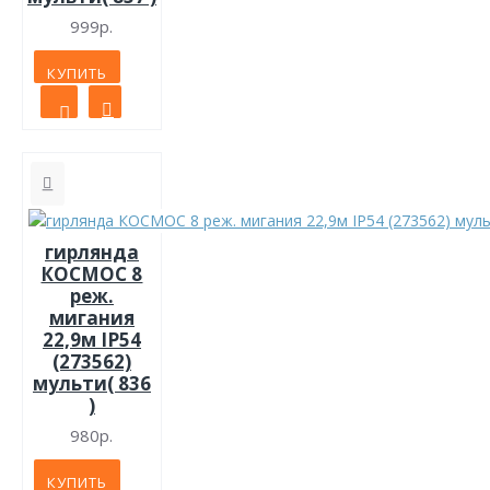
999р.
КУПИТЬ
гирлянда
КОСМОС 8
реж.
мигания
22,9м IP54
(273562)
мульти( 836
)
980р.
КУПИТЬ