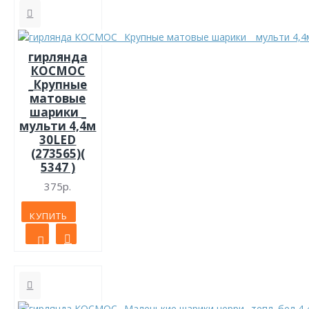
гирлянда
КОСМОС
_Крупные
матовые
шарики _
мульти 4,4м
30LED
(273565)(
5347 )
375р.
КУПИТЬ