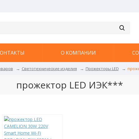
ОНТАКТЫ
О КОМПАНИИ
С
оваров
Светотехнические изделия
Прожекторы LED
проже
прожектор LED ИЭК***