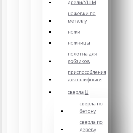
дрели/УШМ
ножевки по
металлу
ножи
ножницы
полотна для
лобзиков
приспособления
для шлифовки
сверла
сверла по
бетону
сверла по
дереву