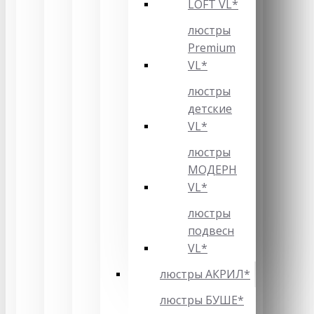
LOFT VL*
люстры
Premium
VL*
люстры
детские
VL*
люстры
МОДЕРН
VL*
люстры
подвесн
VL*
люстры АКРИЛ*
люстры БУШЕ*