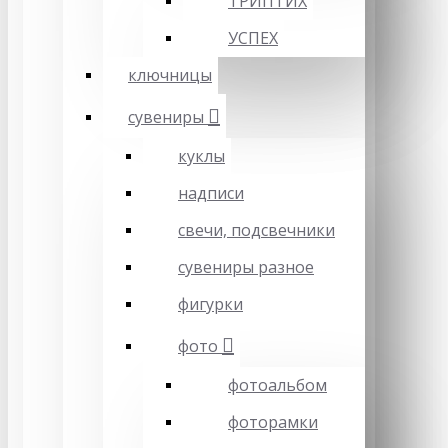
ТРИПТИХ
УСПЕХ
ключницы
сувениры
куклы
надписи
свечи, подсвечники
сувениры разное
фигурки
фото
фотоальбом
фоторамки