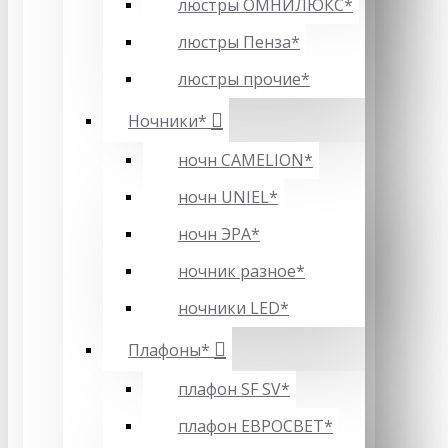
люстры ОМНИЛЮКС*
люстры Пенза*
люстры прочие*
Ночники*
ночн CAMELION*
ночн UNIEL*
ночн ЭРА*
ночник разное*
ночники LED*
Плафоны*
плафон SF SV*
плафон ЕВРОСВЕТ*