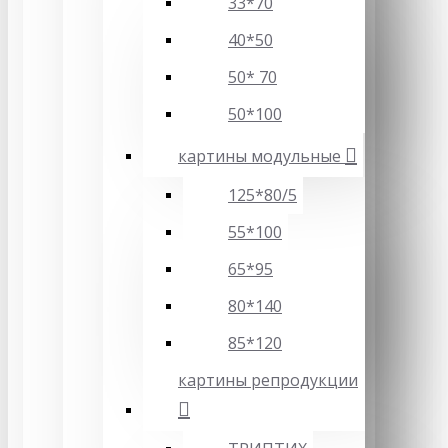
33*70
40*50
50* 70
50*100
картины модульные
125*80/5
55*100
65*95
80*140
85*120
картины репродукции