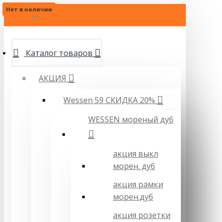
Нет в наличии
Нет в наличии
Нет в наличии
МЕНЮ
Каталог товаров
АКЦИЯ
Wessen 59 СКИДКА 20%
WESSEN мореный дуб
акция выкл
морен. дуб
акция рамки
морен.дуб
акция розетки