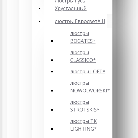
люстры Гусь
Хрустальный
люстры Евросвет*
люстры
BOGATES*
люстры
CLASSICO*
люстры LOFT*
люстры
NOWODVORSKI*
люстры
STROTSKIS*
люстры TK
LIGHTING*