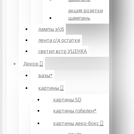
акция розетки
шампань
лампы э/сб
лента с/д остатки
светил встр УЦЕНКА
Декор
вазы*
картины
картины 5D
картины гобелен*
картины деко-бокс