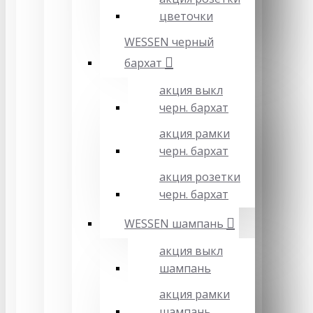
цветочки
WESSEN черный
бархат
акция выкл
черн. бархат
акция рамки
черн. бархат
акция розетки
черн. бархат
WESSEN шампань
акция выкл
шампань
акция рамки
шампань