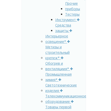
Прочие
приборы
Тестеры
Инструмент
Средства
защиты
Интерьерное
освещение*
Метизы и
строительный
крепеж*
Обогрев и
вентиляциия*
Промышленная
химия*
Светотехнические
изделия
Телекоммуникационное
оборудование
Товары первой