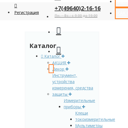
СОТ
+7(49640)2-16-16
Регистрация
КАК
Пн. – Вс.: с 9:00 до 19:00
Каталог
Каталог
АКЦИЯ
Декор
Инструмент,
устройства
измерения, средства
защиты
Измерительные
приборы
Клещи
токоизмерительные
Мультиметры