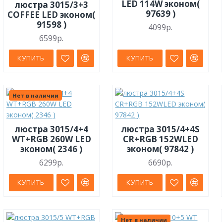
LED 114W эконом(
люстра 3015/3+3
97639 )
COFFEE LED эконом(
91598 )
4099р.
6599р.
КУПИТЬ
КУПИТЬ
Нет в наличии
люстра 3015/4+4
люстра 3015/4+4S
WT+RGB 260W LED
CR+RGB 152WLED
эконом( 2346 )
эконом( 97842 )
6299р.
6690р.
КУПИТЬ
КУПИТЬ
Нет в наличии