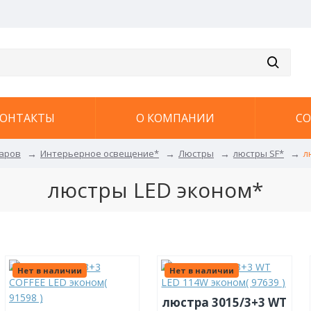
ОНТАКТЫ
О КОМПАНИИ
С
варов
Интерьерное освещение*
Люстры
люстры SF*
л
люстры LED эконом*
Нет в наличии
Нет в наличии
люстра 3015/3+3 WT