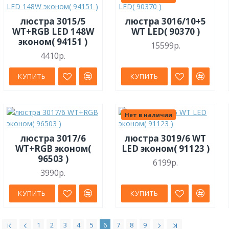
люстра 3015/5
люстра 3016/10+5
WT+RGB LED 148W
WT LED( 90370 )
эконом( 94151 )
15599р.
4410р.
КУПИТЬ
КУПИТЬ
Нет в наличии
люстра 3017/6
люстра 3019/6 WT
WT+RGB эконом(
LED эконом( 91123 )
96503 )
6199р.
3990р.
КУПИТЬ
КУПИТЬ
1
2
3
4
5
6
7
8
9