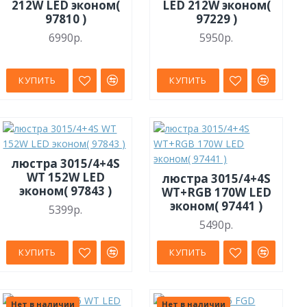
212W LED эконом(
LED 212W эконом(
97810 )
97229 )
6990р.
5950р.
КУПИТЬ
КУПИТЬ
люстра 3015/4+4S
WT 152W LED
люстра 3015/4+4S
эконом( 97843 )
WT+RGB 170W LED
эконом( 97441 )
5399р.
5490р.
КУПИТЬ
КУПИТЬ
Нет в наличии
Нет в наличии