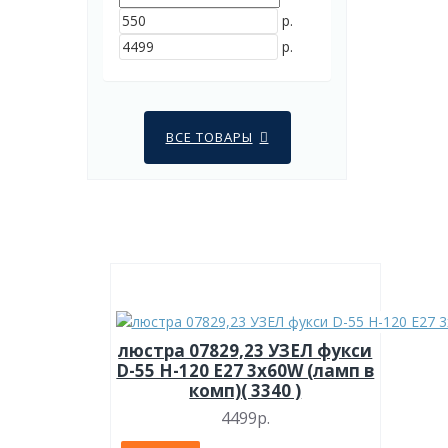
р.
р.
ВСЕ ТОВАРЫ
люстра 07829,23 УЗЕЛ фукси
D-55 H-120 Е27 3х60W (ламп в
комп)( 3340 )
4499р.