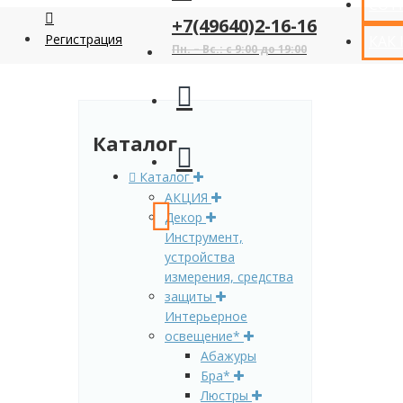
СОТ
+7(49640)2-16-16
Регистрация
КАК
Пн. – Вс.: с 9:00 до 19:00
Каталог
Каталог
АКЦИЯ
Декор
Инструмент,
устройства
измерения, средства
защиты
Интерьерное
освещение*
Абажуры
Бра*
Люстры