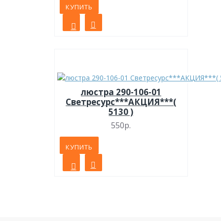
КУПИТЬ
люстра 290-106-01
Светресурс***АКЦИЯ***(
5130 )
550р.
КУПИТЬ