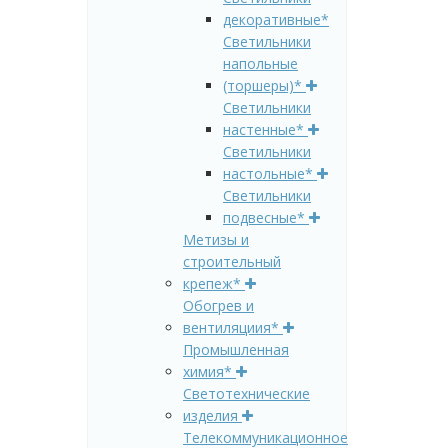
декоративные*
Светильники
напольные
(торшеры)*
Светильники
настенные*
Светильники
настольные*
Светильники
подвесные*
Метизы и
строительный
крепеж*
Обогрев и
вентиляциия*
Промышленная
химия*
Светотехнические
изделия
Телекоммуникационное