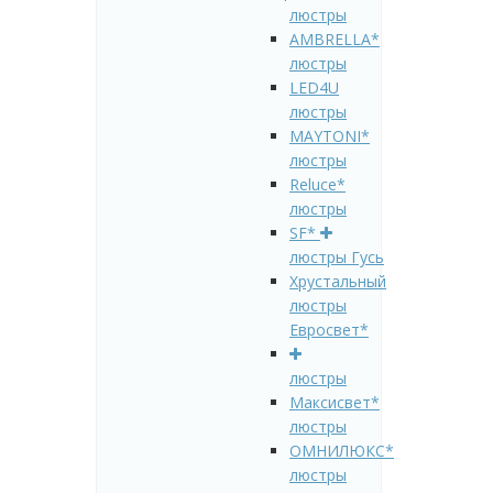
люстры
AMBRELLA*
люстры
LED4U
люстры
MAYTONI*
люстры
Reluce*
люстры
SF*
люстры Гусь
Хрустальный
люстры
Евросвет*
люстры
Максисвет*
люстры
ОМНИЛЮКС*
люстры