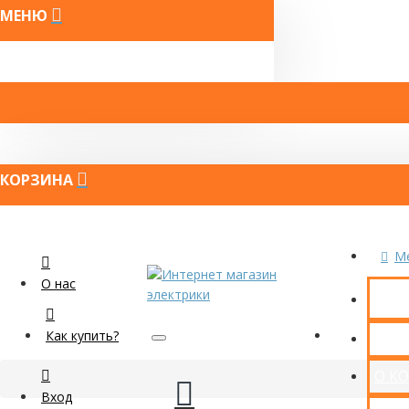
МЕНЮ
КОРЗИНА
M
О нас
Как купить?
КОН
О К
Вход