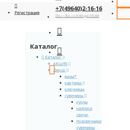
СОТ
+7(49640)2-16-16
Регистрация
КАК
Пн. – Вс.: с 9:00 до 19:00
Каталог
Каталог
АКЦИЯ
Декор
вазы*
картины
ключницы
сувениры
куклы
надписи
свечи,
подсвечники
сувениры