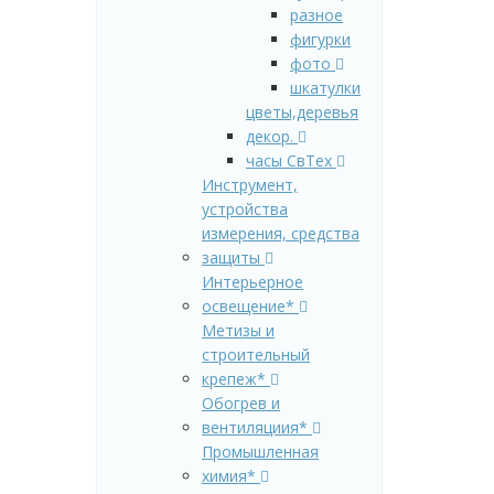
разное
фигурки
фото
шкатулки
цветы,деревья
декор.
часы СвТех
Инструмент,
устройства
измерения, средства
защиты
Интерьерное
освещение*
Метизы и
строительный
крепеж*
Обогрев и
вентиляциия*
Промышленная
химия*