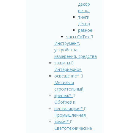
декор
ветка
тинги
декор
разное
часы СвТех
Инструмент,
устройства
измерения, средства
защиты
Интерьерное
освещение*
Метизы и
строительный
крепеж*
Обогрев и
вентиляциия*
Промышленная
химия*
Светотехнические