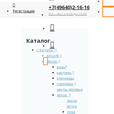
СОТ
+7(49640)2-16-16
Регистрация
КАК
Пн. – Вс.: с 9:00 до 19:00
Каталог
Каталог
АКЦИЯ
Декор
вазы*
картины
ключницы
сувениры
цветы,деревья
декор.
декор
ветка
лоза