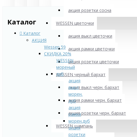
акция розетки сосна
Каталог
WESSEN цветочки
Каталог
акция выкл цветочки
АКЦИЯ
Wessen 59
акция рамки цветочки
СКИДКА 20%
WESSEN
акция розетки цветочки
мореный
дуб
WESSEN черный бархат
акция
акция выкл черн. бархат
выкл
морен.
акция рамки черн. бархат
дуб
акция
акция розетки черн. бархат
рамки
морен.дуб
WESSEN шампань
акция
розетки