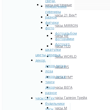
свечи,
часы настенные
подсвечники
сувениры
часы 21 Век*
разное
фигурки
часы MIRRON
фото
фотоальбом
часы NE
фоторамки
фотосет
часы TLD
шкатулки
цветы,деревья
часы WORLD
декор.
декор ветка
часы WS
лоза
декор ветка
часы XYM*
тинги
декор
часы ВЕГА
разное
часы Галеон Трейд
часы СвТех
будильники
часы М
часы