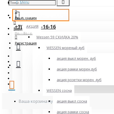
Menu
Вход
КАТАЛОГ ТОВАРОВ
Регистрация
+7(49640)2-16-16
АКЦИЯ
Вход
Пн. – Вс.: с 9:00 до 19:00
Wessen 59 СКИДКА 20%
Регистрация
WESSEN мореный дуб
акция выкл морен. дуб
акция рамки морен.дуб
акция розетки морен. дуб
WESSEN сосна
Ваша корзина пуста!
акция выкл сосна
акция рамки сосна