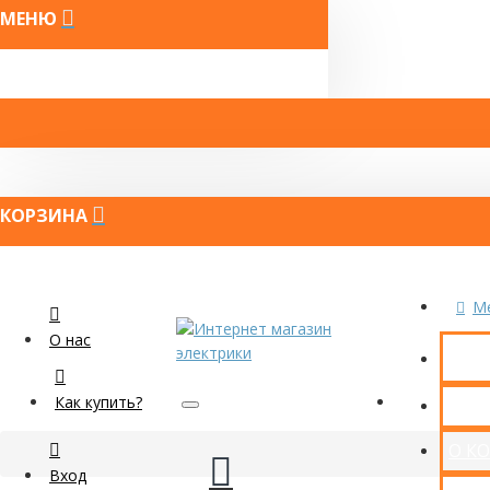
МЕНЮ
КОРЗИНА
M
О нас
Как купить?
КОН
О К
Вход