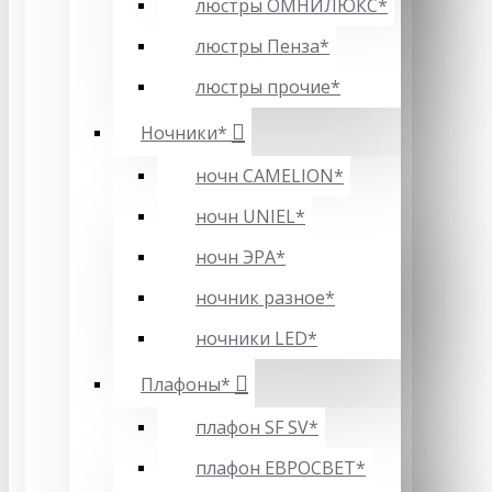
люстры ОМНИЛЮКС*
люстры Пенза*
люстры прочие*
Ночники*
ночн CAMELION*
ночн UNIEL*
ночн ЭРА*
ночник разное*
ночники LED*
Плафоны*
плафон SF SV*
плафон ЕВРОСВЕТ*