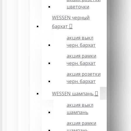
цветочки
WESSEN черный
бархат
акция выкл
черн. бархат
акция рамки
черн. бархат
акция розетки
черн. бархат
WESSEN шампань
акция выкл
шампань
акция рамки
шампань