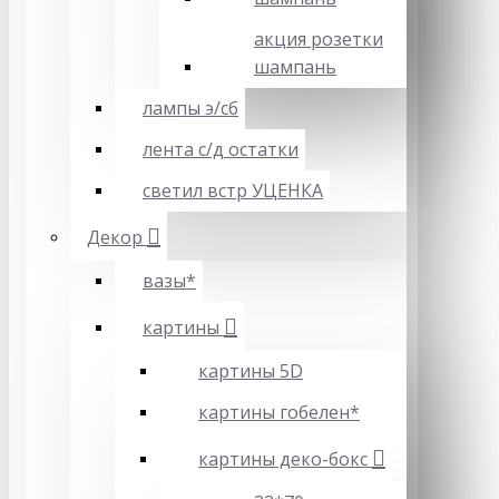
акция розетки
шампань
лампы э/сб
лента с/д остатки
светил встр УЦЕНКА
Декор
вазы*
картины
картины 5D
картины гобелен*
картины деко-бокс