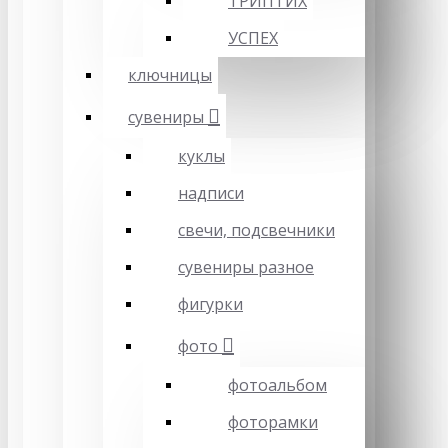
ТРИПТИХ
УСПЕХ
ключницы
сувениры
куклы
надписи
свечи, подсвечники
сувениры разное
фигурки
фото
фотоальбом
фоторамки