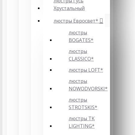
люстры Гусь
Хрустальный
люстры Евросвет*
люстры
BOGATES*
люстры
CLASSICO*
люстры LOFT*
люстры
NOWODVORSKI*
люстры
STROTSKIS*
люстры TK
LIGHTING*