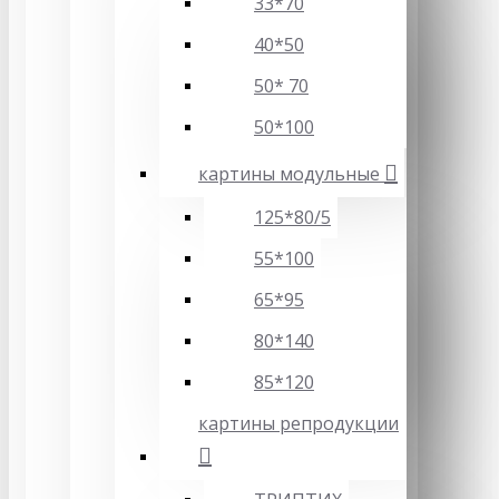
33*70
40*50
50* 70
50*100
картины модульные
125*80/5
55*100
65*95
80*140
85*120
картины репродукции