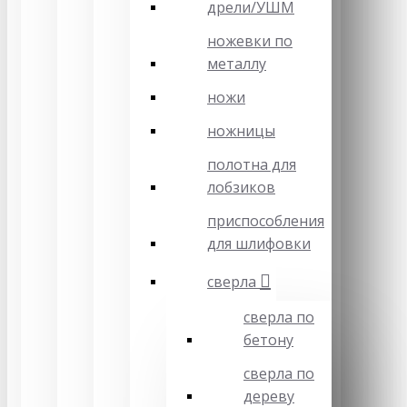
дрели/УШМ
ножевки по
металлу
ножи
ножницы
полотна для
лобзиков
приспособления
для шлифовки
сверла
сверла по
бетону
сверла по
дереву