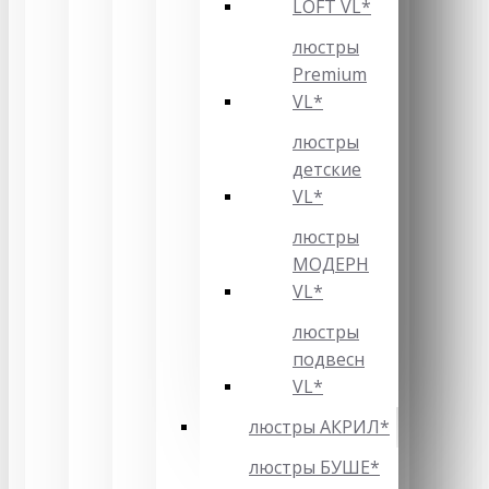
LOFT VL*
люстры
Premium
VL*
люстры
детские
VL*
люстры
МОДЕРН
VL*
люстры
подвесн
VL*
люстры АКРИЛ*
люстры БУШЕ*