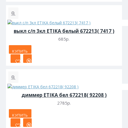
выкл с/п 3кл ETIKA белый 672213( 7417 )
685р.
КУПИТЬ
диммер ETIKA бел 672218( 92208 )
2785р.
КУПИТЬ