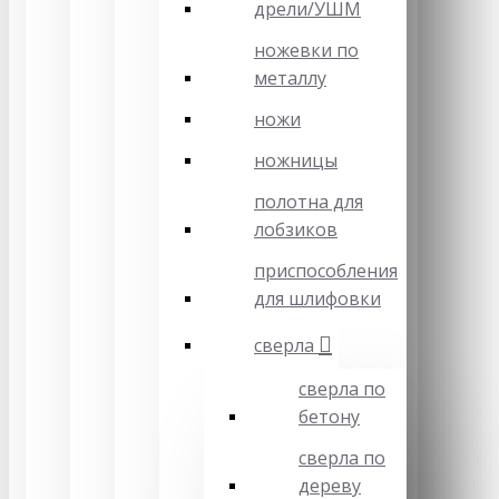
дрели/УШМ
ножевки по
металлу
ножи
ножницы
полотна для
лобзиков
приспособления
для шлифовки
сверла
сверла по
бетону
сверла по
дереву