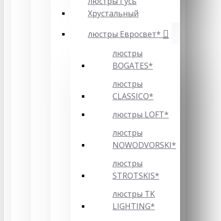
люстры Гусь
Хрустальный
люстры Евросвет*
люстры
BOGATES*
люстры
CLASSICO*
люстры LOFT*
люстры
NOWODVORSKI*
люстры
STROTSKIS*
люстры TK
LIGHTING*