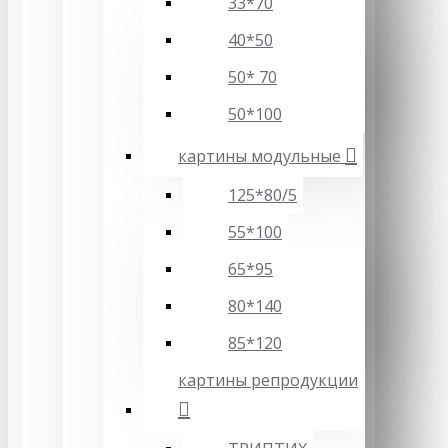
33*70
40*50
50* 70
50*100
картины модульные
125*80/5
55*100
65*95
80*140
85*120
картины репродукции