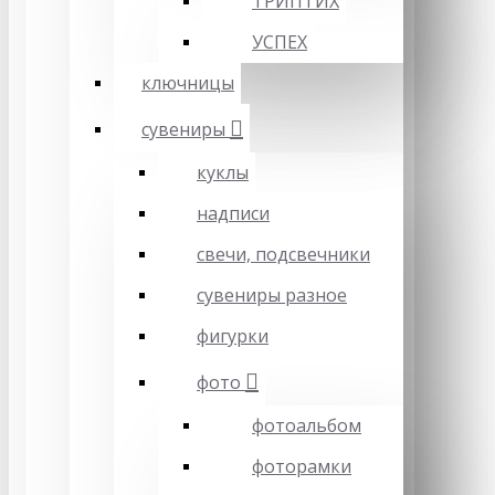
ТРИПТИХ
УСПЕХ
ключницы
сувениры
куклы
надписи
свечи, подсвечники
сувениры разное
фигурки
фото
фотоальбом
фоторамки