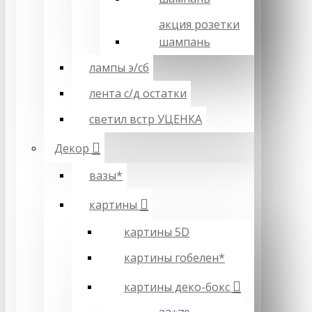
акция розетки
шампань
лампы э/сб
лента с/д остатки
светил встр УЦЕНКА
Декор
вазы*
картины
картины 5D
картины гобелен*
картины деко-бокс