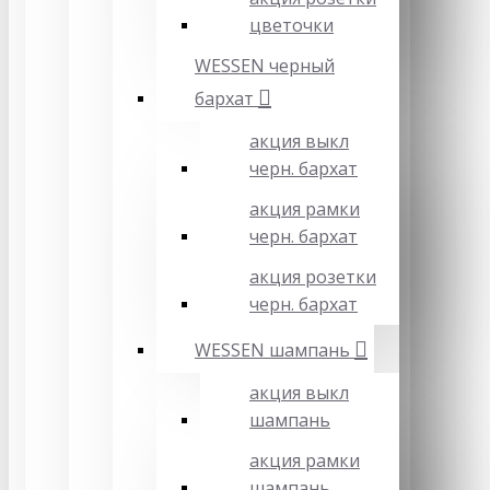
цветочки
WESSEN черный
бархат
акция выкл
черн. бархат
акция рамки
черн. бархат
акция розетки
черн. бархат
WESSEN шампань
акция выкл
шампань
акция рамки
шампань