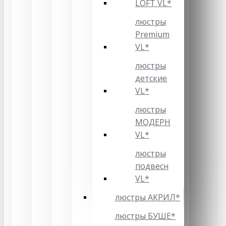
LOFT VL*
люстры
Premium
VL*
люстры
детские
VL*
люстры
МОДЕРН
VL*
люстры
подвесн
VL*
люстры АКРИЛ*
люстры БУШЕ*