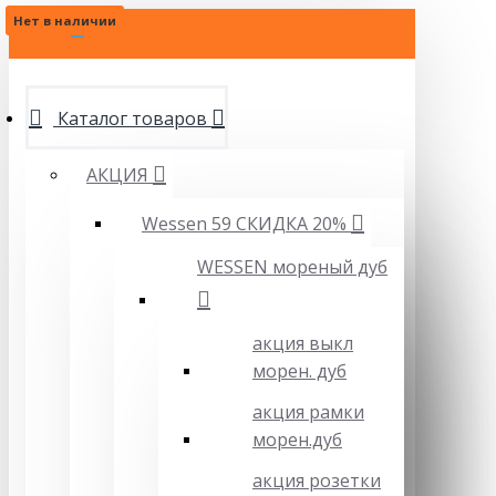
Нет в наличии
Нет в наличии
Нет в наличии
МЕНЮ
Каталог товаров
АКЦИЯ
Wessen 59 СКИДКА 20%
WESSEN мореный дуб
акция выкл
морен. дуб
акция рамки
морен.дуб
акция розетки