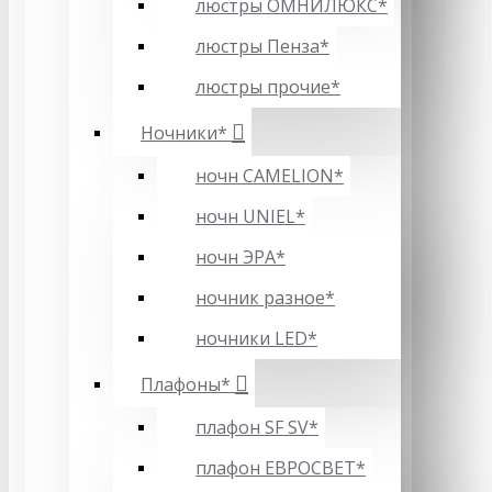
люстры ОМНИЛЮКС*
люстры Пенза*
люстры прочие*
Ночники*
ночн CAMELION*
ночн UNIEL*
ночн ЭРА*
ночник разное*
ночники LED*
Плафоны*
плафон SF SV*
плафон ЕВРОСВЕТ*