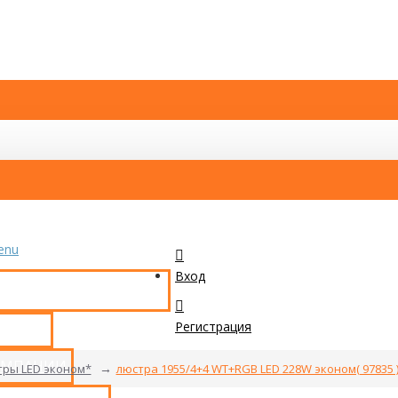
enu
Вход
КАТАЛОГ ТОВАРОВ
Регистрация
ТАКТЫ
ОМПАНИИ
тры LED эконом*
люстра 1955/4+4 WT+RGB LED 228W эконом( 97835 