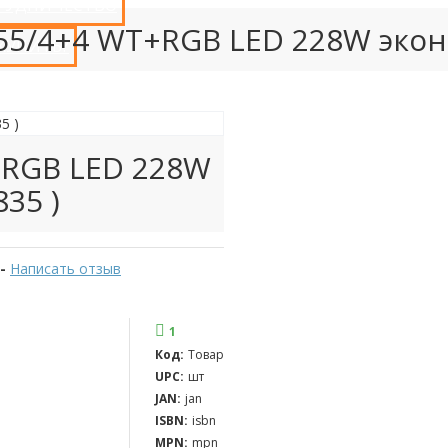
РУДНИЧЕСТВО
55/4+4 WT+RGB LED 228W эконо
 КУПИТЬ?
+RGB LED 228W
35 )
-
Написать отзыв
1
Код:
Товар
UPC:
шт
JAN:
jan
ISBN:
isbn
MPN:
mpn