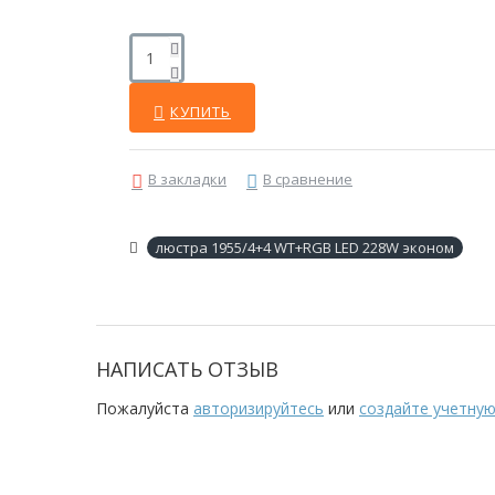
КУПИТЬ
В закладки
В сравнение
люстра 1955/4+4 WT+RGB LED 228W эконом
НАПИСАТЬ ОТЗЫВ
Пожалуйста
авторизируйтесь
или
создайте учетную