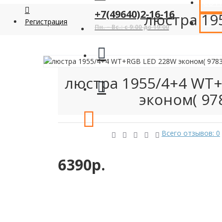
СОТ
+7(49640)2-16-16
люстра 19
Регистрация
КАК
Пн. – Вс.: с 9:00 до 19:00
люстра 1955/4+4 WT
эконом( 978
Всего отзывов: 0
6390р.