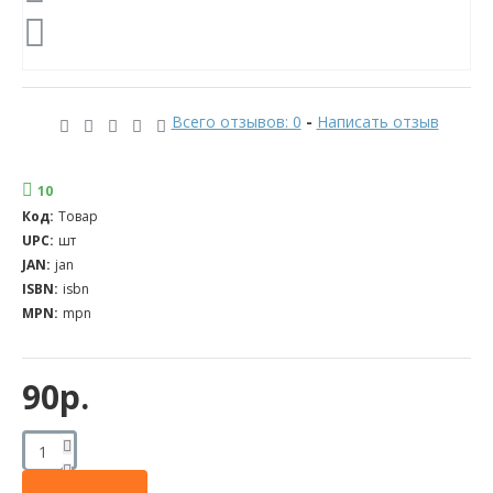
Всего отзывов: 0
-
Написать отзыв
10
Код:
Товар
UPC:
шт
JAN:
jan
ISBN:
isbn
MPN:
mpn
90р.