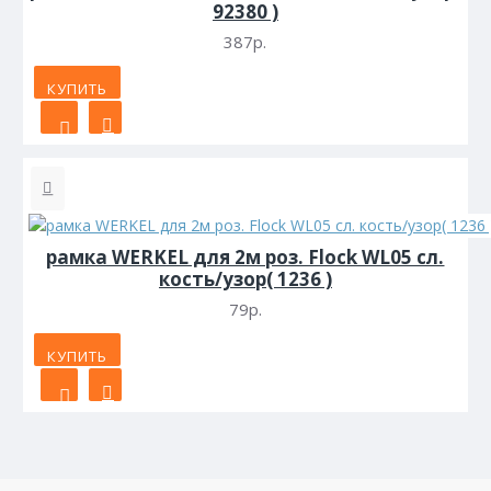
92380 )
387р.
КУПИТЬ
рамка WERKEL для 2м роз. Flock WL05 сл.
кость/узор( 1236 )
79р.
КУПИТЬ