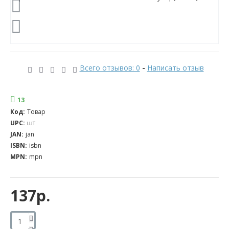
Всего отзывов: 0
-
Написать отзыв
13
Код:
Товар
UPC:
шт
JAN:
jan
ISBN:
isbn
MPN:
mpn
137р.