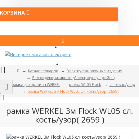
КОРЗИНА
Вход
Регистрация
Каталог товаров
Электоустановочные изделия
Рамки декоративные д/электроуст устройств
рамки декоративн WERKEL
рамка WL05 Flock
сл. кость/узор
рамка WERKEL 3м Flock WL05 сл. кость/узор( 2659 )
рамка WERKEL 3м Flock WL05 сл.
кость/узор( 2659 )