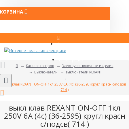
КОРЗИНА
Вход
Регистрация
Каталог товаров
Электоустановочные изделия
Выключатели
выключатели REXANT
выкл клав REXANT ON-OFF 1кл 250V 6А (4с) (36-2595) кругл красн с/подсв(
714 )
выкл клав REXANT ON-OFF 1кл
250V 6А (4с) (36-2595) кругл красн
с/подсв( 714 )