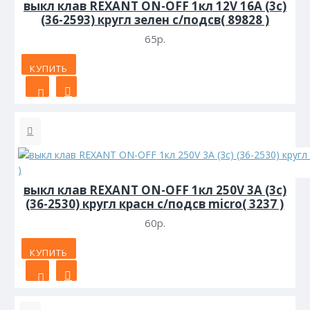
выкл клав REXANT ON-OFF 1кл 12V 16А (3с)
(36-2593) кругл зелен с/подсв( 89828 )
65р.
КУПИТЬ
выкл клав REXANT ON-OFF 1кл 250V 3А (3с)
(36-2530) кругл красн с/подсв micro( 3237 )
60р.
КУПИТЬ