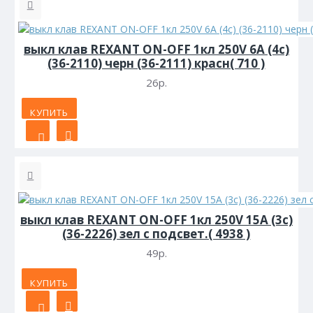
выкл клав REXANT ON-OFF 1кл 250V 6А (4с)
(36-2110) черн (36-2111) красн( 710 )
26р.
КУПИТЬ
выкл клав REXANT ON-OFF 1кл 250V 15А (3с)
(36-2226) зел с подсвет.( 4938 )
49р.
КУПИТЬ