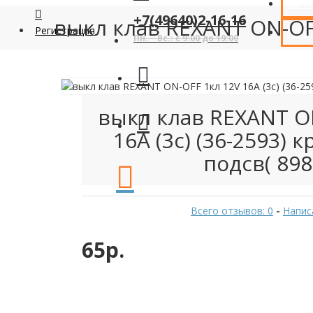
СОТ
+7(49640)2-16-16
выкл клав REXANT ON-OFF 
Регистрация
КАК
Пн. – Вс.: с 9:00 до 19:00
выкл клав REXANT O
16А (3с) (36-2593) к
подсв( 898
Всего отзывов: 0
-
Напис
65р.