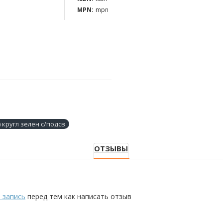
MPN:
mpn
) кругл зелен с/подсв
ОТЗЫВЫ
 запись
перед тем как написать отзыв