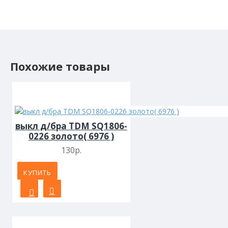
Похожие товары
выкл д/бра TDM SQ1806-
0226 золото( 6976 )
130р.
КУПИТЬ