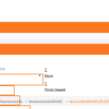
enu
Вход
КАТАЛОГ ТОВАРОВ
Регистрация
ТАКТЫ
ОМПАНИИ
Выключатели
выключатели REXANT
выкл клав REXANT ON-OFF 1