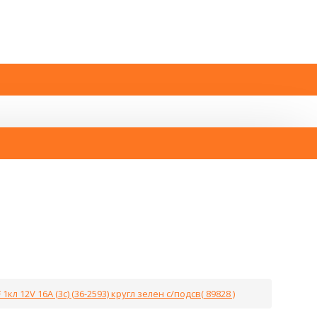
кл 12V 16А (3с) (36-2593) кругл зелен с/подсв( 89828 )