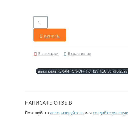
КУПИТЬ
В закладки
В сравнение
выкл клав REXANT ON-OFF 1кл 12V 16А (3с) (36-2593
НАПИСАТЬ ОТЗЫВ
Пожалуйста
авторизируйтесь
или
создайте учетную