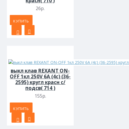
красн( 710 )
26р.
КУПИТЬ
выкл клав REXANT ON-
OFF 1кл 250V 6А (4с) (36-
2595) кругл красн с/
подсв( 714 )
155р.
КУПИТЬ