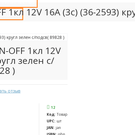
РУДНИЧЕСТВО
1кл 12V 16А (3с) (36-2593) кру
 КУПИТЬ?
N-OFF 1кл 12V
ругл зелен с/
28 )
ать отзыв
12
Код:
Товар
UPC:
шт
JAN:
jan
ISBN:
isbn