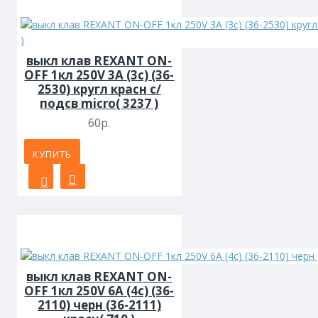
выкл клав REXANT ON-
OFF 1кл 250V 3А (3с) (36-
2530) кругл красн с/
подсв micro( 3237 )
60р.
КУПИТЬ
выкл клав REXANT ON-
OFF 1кл 250V 6А (4с) (36-
2110) черн (36-2111)