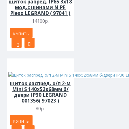
щиток рапред. IP65 3х18
мод.с шинами N PE
Plexo LEGRAND ( 97041 )
14100р.
КУПИТЬ
щиток распред. о/п 2-м
Mini S 140х52х68мм б/
двери IP30 LEGRAND
001356( 97023 )
80р.
КУПИТЬ