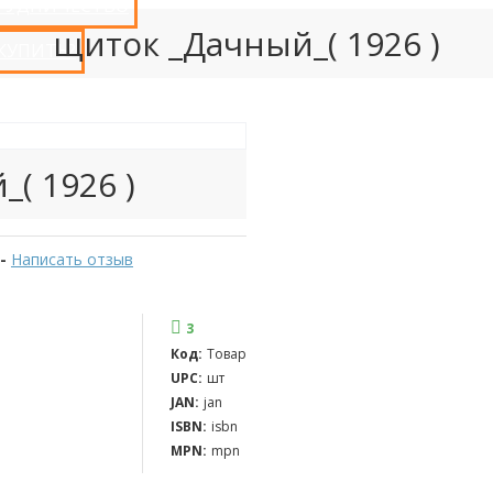
РУДНИЧЕСТВО
щиток _Дачный_( 1926 )
 КУПИТЬ?
( 1926 )
-
Написать отзыв
3
Код:
Товар
UPC:
шт
JAN:
jan
ISBN:
isbn
MPN:
mpn