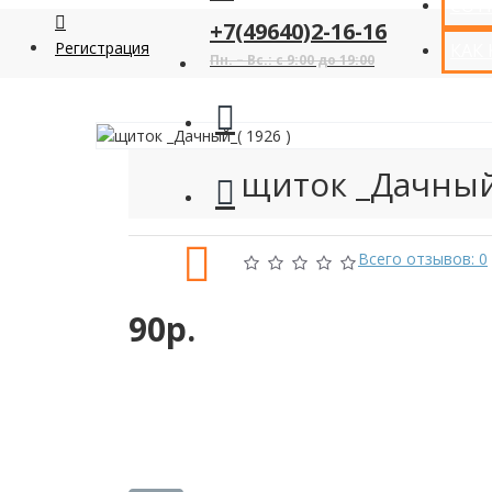
СОТ
+7(49640)2-16-16
Регистрация
КАК
Пн. – Вс.: с 9:00 до 19:00
щиток _Дачный_
Всего отзывов: 0
90р.