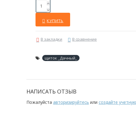
КУПИТЬ
В закладки
В сравнение
щиток _Дачный_
НАПИСАТЬ ОТЗЫВ
Пожалуйста
авторизируйтесь
или
создайте учетную