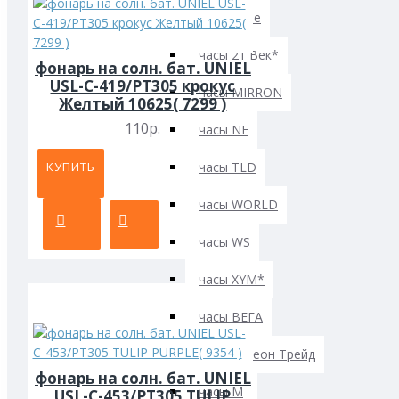
часы настенные
часы 21 Век*
фонарь на солн. бат. UNIEL
USL-C-419/PT305 крокус
часы MIRRON
Желтый 10625( 7299 )
110р.
часы NE
часы TLD
КУПИТЬ
часы WORLD
часы WS
часы XYM*
часы ВЕГА
часы Галеон Трейд
фонарь на солн. бат. UNIEL
часы М
USL-C-453/PT305 TULIP