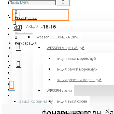
Menu
Вход
КАТАЛОГ ТОВАРОВ
Регистрация
+7(49640)2-16-16
АКЦИЯ
Вход
Пн. – Вс.: с 9:00 до 19:00
Wessen 59 СКИДКА 20%
Регистрация
WESSEN мореный дуб
акция выкл морен. дуб
акция рамки морен.дуб
акция розетки морен. дуб
WESSEN сосна
Ваша корзина пуста!
акция выкл сосна
фонарь на солн. ба
акция рамки сосна