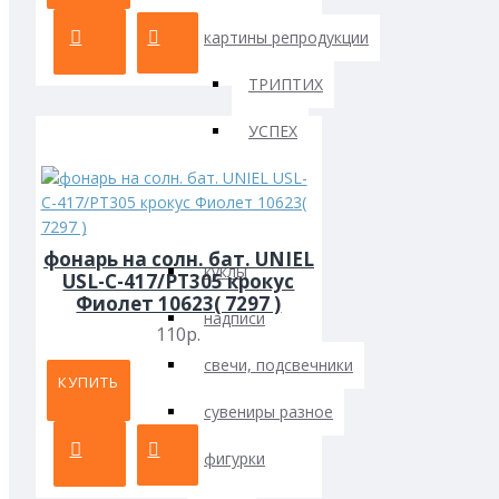
картины репродукции
ТРИПТИХ
УСПЕХ
ключницы
сувениры
фонарь на солн. бат. UNIEL
куклы
USL-C-417/PT305 крокус
Фиолет 10623( 7297 )
надписи
110р.
свечи, подсвечники
КУПИТЬ
сувениры разное
фигурки