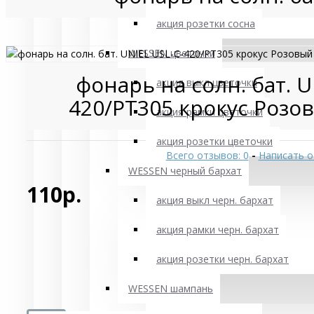
акция розетки сосна
WESSEN цветочки
фонарь на солн. бат. U
акция выкл цветочки
420/PT305 крокус Розов
акция рамки цветочки
акция розетки цветочки
Всего отзывов: 0
-
Написать о
WESSEN черный бархат
110р.
акция выкл черн. бархат
акция рамки черн. бархат
акция розетки черн. бархат
WESSEN шампань