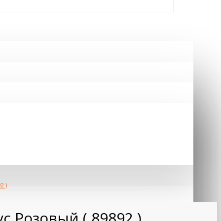
2 )
с Розовый ( 89892 )