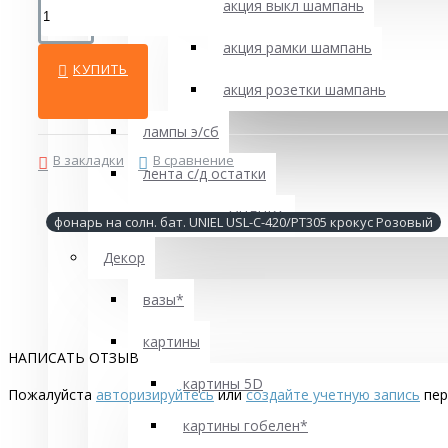
акция выкл шампань
акция рамки шампань
КУПИТЬ
акция розетки шампань
лампы э/сб
В закладки
В сравнение
лента с/д остатки
светил встр УЦЕНКА
фонарь на солн. бат. UNIEL USL-C-420/PT305 крокус Розовый
Декор
вазы*
картины
НАПИСАТЬ ОТЗЫВ
картины 5D
Пожалуйста
авторизируйтесь
или
создайте учетную запись
пер
картины гобелен*