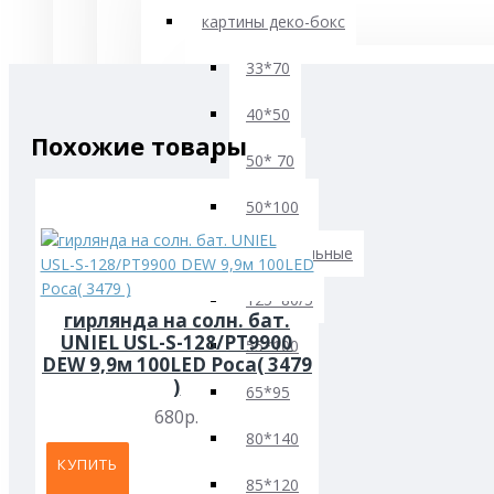
картины деко-бокс
33*70
40*50
Похожие товары
50* 70
50*100
картины модульные
125*80/5
гирлянда на солн. бат.
UNIEL USL-S-128/PT9900
55*100
DEW 9,9м 100LED Роса( 3479
)
65*95
680р.
80*140
КУПИТЬ
85*120