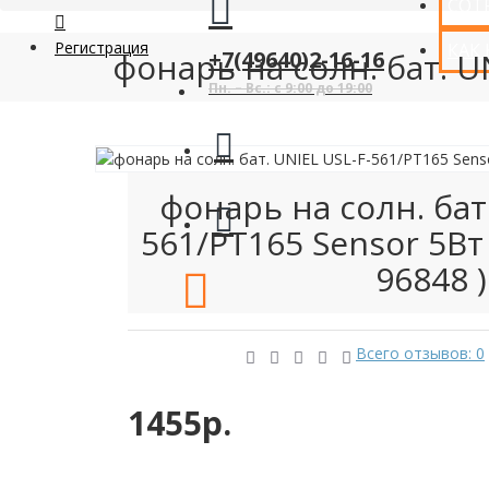
СОТ
Регистрация
КАК
фонарь на солн. бат. U
+7(49640)2-16-16
Пн. – Вс.: с 9:00 до 19:00
фонарь на солн. бат.
561/PT165 Sensor 5Вт
96848 )
Всего отзывов: 0
1455р.