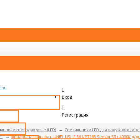
enu
Вход
КАТАЛОГ ТОВАРОВ
Регистрация
ТАКТЫ
ОМПАНИИ
льники светодиодные (LED)
Светильники LED для наружного осв
EL
фонарь на солн. бат. UNIEL USL-F-561/PT165 Sensor 5Вт 4000К д/дв