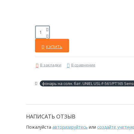
КУПИТЬ
В закладки
В сравнение
фонарь на солн. бат. UNIEL USL-F-561/PT165 Sens
НАПИСАТЬ ОТЗЫВ
Пожалуйста
авторизируйтесь
или
создайте учетную