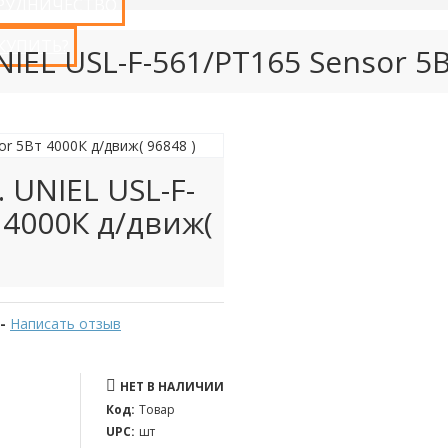
РУДНИЧЕСТВО
 КУПИТЬ?
NIEL USL-F-561/PT165 Sensor 5В
 UNIEL USL-F-
 4000К д/движ(
-
Написать отзыв
НЕТ В НАЛИЧИИ
Код:
Товар
UPC:
шт