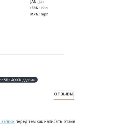
JAN:
jan
ISBN:
isbn
MPN:
mpn
or 5Вт 4000К д/движ
ОТЗЫВЫ
 запись
перед тем как написать отзыв