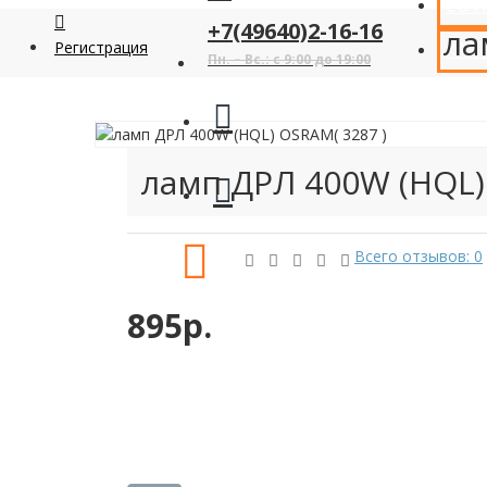
СОТ
+7(49640)2-16-16
ла
Регистрация
КАК
Пн. – Вс.: с 9:00 до 19:00
ламп ДРЛ 400W (HQL)
Всего отзывов: 0
895р.