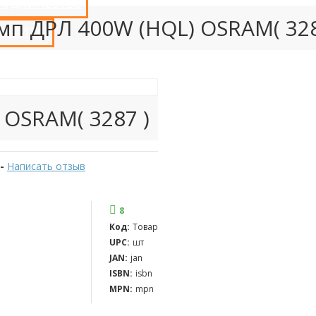
РУДНИЧЕСТВО
мп ДРЛ 400W (HQL) OSRAM( 328
 КУПИТЬ?
 OSRAM( 3287 )
-
Написать отзыв
8
Код:
Товар
UPC:
шт
JAN:
jan
ISBN:
isbn
MPN:
mpn