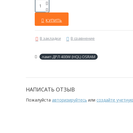
КУПИТЬ
В закладки
В сравнение
ламп ДРЛ 400W (HQL) OSRAM
НАПИСАТЬ ОТЗЫВ
Пожалуйста
авторизируйтесь
или
создайте учетную