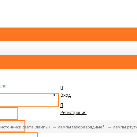
enu
Вход
КАТАЛОГ ТОВАРОВ
Регистрация
ТАКТЫ
ОМПАНИИ
Источники света (лампы)
лампы газоразрядные*
лампы ртут