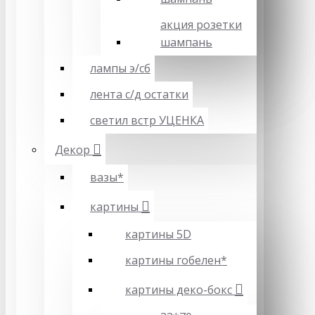
акция розетки
шампань
лампы э/сб
лента с/д остатки
светил встр УЦЕНКА
Декор
вазы*
картины
картины 5D
картины гобелен*
картины деко-бокс