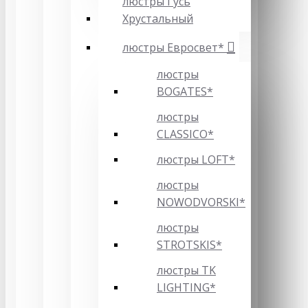
люстры Гусь
Хрустальный
люстры Евросвет*
люстры
BOGATES*
люстры
CLASSICO*
люстры LOFT*
люстры
NOWODVORSKI*
люстры
STROTSKIS*
люстры TK
LIGHTING*