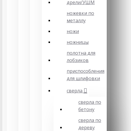
дрели/УШМ
ножевки по
металлу
ножи
ножницы
полотна для
лобзиков
приспособления
для шлифовки
сверла
сверла по
бетону
сверла по
дереву