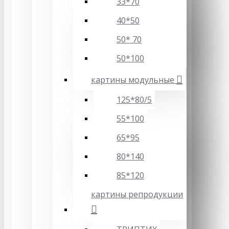
33*70
40*50
50* 70
50*100
картины модульные
125*80/5
55*100
65*95
80*140
85*120
картины репродукции