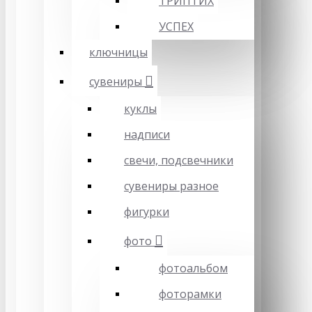
ТРИПТИХ
УСПЕХ
ключницы
сувениры
куклы
надписи
свечи, подсвечники
сувениры разное
фигурки
фото
фотоальбом
фоторамки