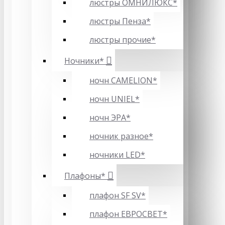
люстры ОМНИЛЮКС*
люстры Пенза*
люстры прочие*
Ночники*
ночн CAMELION*
ночн UNIEL*
ночн ЭРА*
ночник разное*
ночники LED*
Плафоны*
плафон SF SV*
плафон ЕВРОСВЕТ*