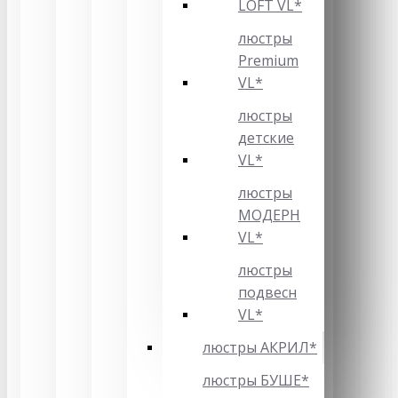
LOFT VL*
люстры
Premium
VL*
люстры
детские
VL*
люстры
МОДЕРН
VL*
люстры
подвесн
VL*
люстры АКРИЛ*
люстры БУШЕ*