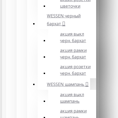
цветочки
WESSEN черный
бархат
акция выкл
черн. бархат
акция рамки
черн. бархат
акция розетки
черн. бархат
WESSEN шампань
акция выкл
шампань
акция рамки
шампань