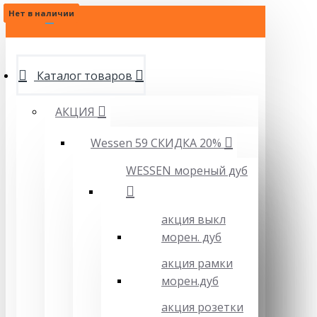
Нет в наличии
Нет в наличии
Нет в наличии
Нет в наличии
МЕНЮ
Каталог товаров
АКЦИЯ
Wessen 59 СКИДКА 20%
WESSEN мореный дуб
акция выкл
морен. дуб
акция рамки
морен.дуб
акция розетки