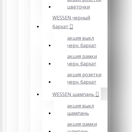
цветочки
WESSEN черный
бархат
акция выкл
черн. бархат
акция рамки
черн. бархат
акция розетки
черн. бархат
WESSEN шампань
акция выкл
шампань
акция рамки
шампань