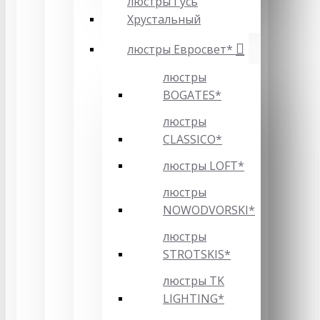
люстры Гусь
Хрустальный
люстры Евросвет*
люстры
BOGATES*
люстры
CLASSICO*
люстры LOFT*
люстры
NOWODVORSKI*
люстры
STROTSKIS*
люстры TK
LIGHTING*