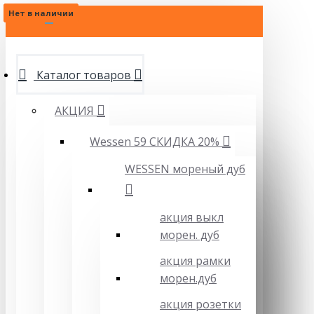
Нет в наличии
Нет в наличии
Нет в наличии
Нет в наличии
МЕНЮ
Каталог товаров
АКЦИЯ
Wessen 59 СКИДКА 20%
WESSEN мореный дуб
акция выкл
морен. дуб
акция рамки
морен.дуб
акция розетки