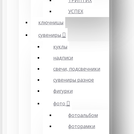
ТРИПТИХ
УСПЕХ
ключницы
сувениры
куклы
надписи
свечи, подсвечники
сувениры разное
фигурки
фото
фотоальбом
фоторамки