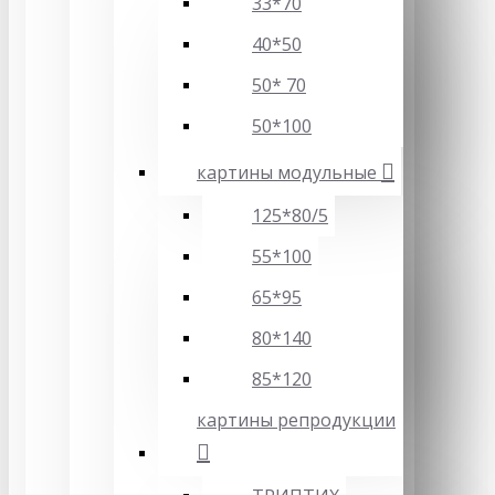
33*70
40*50
50* 70
50*100
картины модульные
125*80/5
55*100
65*95
80*140
85*120
картины репродукции