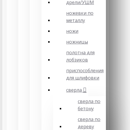
дрели/УШМ
ножевки по
металлу
ножи
ножницы
полотна для
лобзиков
приспособления
для шлифовки
сверла
сверла по
бетону
сверла по
дереву