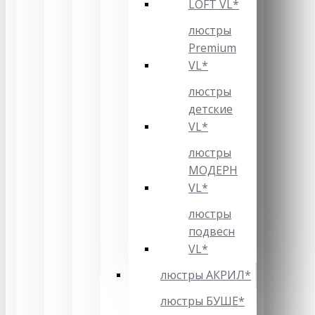
LOFT VL*
люстры
Premium
VL*
люстры
детские
VL*
люстры
МОДЕРН
VL*
люстры
подвесн
VL*
люстры АКРИЛ*
люстры БУШЕ*