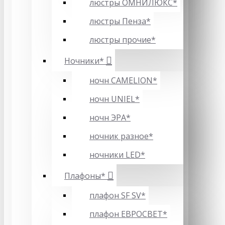
люстры ОМНИЛЮКС*
люстры Пенза*
люстры прочие*
Ночники*
ночн CAMELION*
ночн UNIEL*
ночн ЭРА*
ночник разное*
ночники LED*
Плафоны*
плафон SF SV*
плафон ЕВРОСВЕТ*