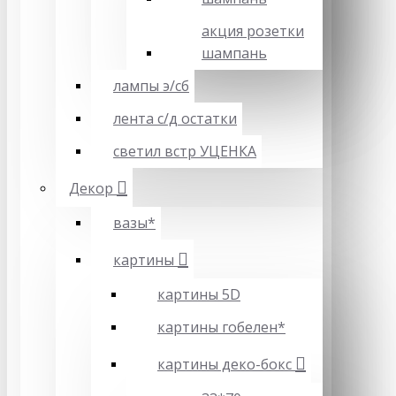
акция розетки
шампань
лампы э/сб
лента с/д остатки
светил встр УЦЕНКА
Декор
вазы*
картины
картины 5D
картины гобелен*
картины деко-бокс