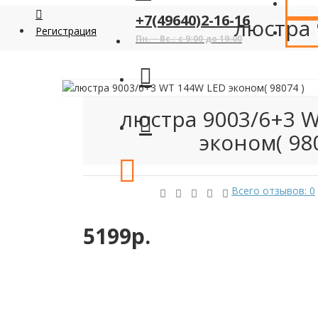
СОТ
+7(49640)2-16-16
люстра 
Регистрация
КАК
Пн. – Вс.: с 9:00 до 19:00
люстра 9003/6+3 
эконом( 980
Всего отзывов: 0
5199р.