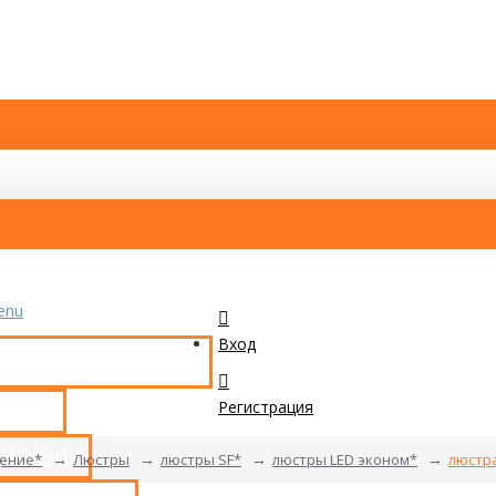
enu
Вход
КАТАЛОГ ТОВАРОВ
Регистрация
ТАКТЫ
ОМПАНИИ
ение*
Люстры
люстры SF*
люстры LED эконом*
люстра