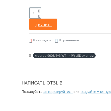
КУПИТЬ
В закладки
В сравнение
люстра 9003/6+3 WT 144W LED эконом
НАПИСАТЬ ОТЗЫВ
Пожалуйста
авторизируйтесь
или
создайте учетную