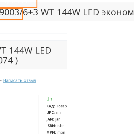
РУДНИЧЕСТВО
9003/6+3 WT 144W LED эконом(
 КУПИТЬ?
WT 144W LED
74 )
-
Написать отзыв
1
Код:
Товар
UPC:
шт
JAN:
jan
ISBN:
isbn
MPN:
mpn