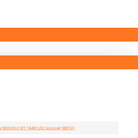
 9003/6+3 WT 144W LED эконом( 98074 )