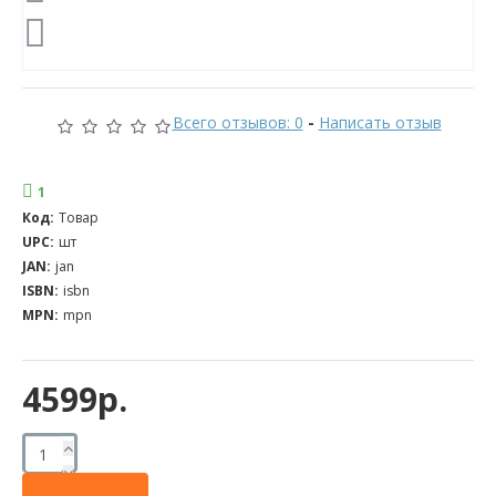
Всего отзывов: 0
-
Написать отзыв
1
Код:
Товар
UPC:
шт
JAN:
jan
ISBN:
isbn
MPN:
mpn
4599р.