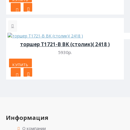
торшер T1721-B BK (столик)( 2418 )
5930р.
КУПИТЬ
Информация
О компании