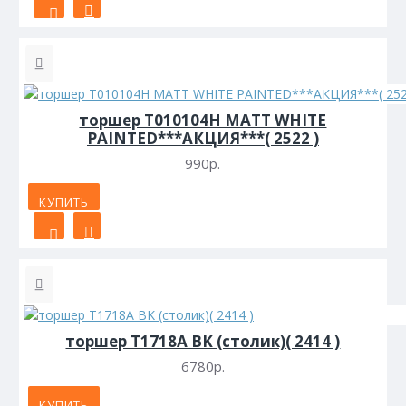
торшер T010104H MATT WHITE
PAINTED***АКЦИЯ***( 2522 )
990р.
КУПИТЬ
торшер T1718A BK (столик)( 2414 )
6780р.
КУПИТЬ