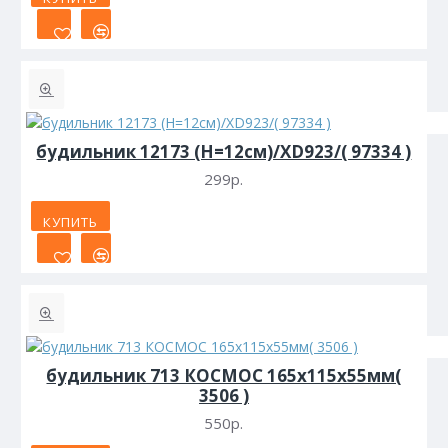
будильник 12173 (Н=12см)/XD923/( 97334 )
299р.
КУПИТЬ
будильник 713 КОСМОС 165х115х55мм(
3506 )
550р.