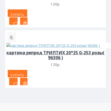
120р.
КУПИТЬ
картина репрод ТРИПТИХ 20*25 G-253 розы(
96306 )
120р.
КУПИТЬ