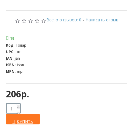
Всего отзывов: 0
-
Написать отзыв
19
Код:
Товар
UPC:
шт
JAN:
jan
ISBN:
isbn
MPN:
mpn
206р.
КУПИТЬ