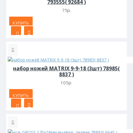
793555( 92684 )
75р.
КУПИТЬ
набор ножей MATRIX 9-9-18 (3шт) 78985(
8837 )
105р.
КУПИТЬ